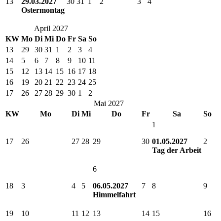
13
29.03.2027
30
31
1
2
3
4
Ostermontag
April 2027
KW
Mo
Di
Mi
Do
Fr
Sa
So
13
29
30
31
1
2
3
4
14
5
6
7
8
9
10
11
15
12
13
14
15
16
17
18
16
19
20
21
22
23
24
25
17
26
27
28
29
30
1
2
Mai 2027
KW
Mo
Di
Mi
Do
Fr
Sa
So
1
17
26
27
28
29
30
01.05.2027
2
Tag der Arbeit
6
18
3
4
5
06.05.2027
7
8
9
Himmelfahrt
19
10
11
12
13
14
15
16