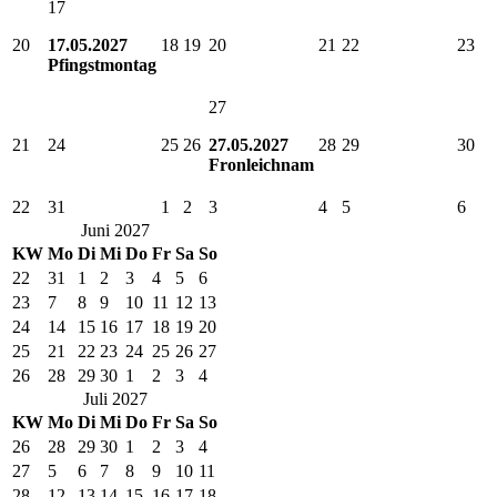
17
20
17.05.2027
18
19
20
21
22
23
Pfingstmontag
27
21
24
25
26
27.05.2027
28
29
30
Fronleichnam
22
31
1
2
3
4
5
6
Juni 2027
KW
Mo
Di
Mi
Do
Fr
Sa
So
22
31
1
2
3
4
5
6
23
7
8
9
10
11
12
13
24
14
15
16
17
18
19
20
25
21
22
23
24
25
26
27
26
28
29
30
1
2
3
4
Juli 2027
KW
Mo
Di
Mi
Do
Fr
Sa
So
26
28
29
30
1
2
3
4
27
5
6
7
8
9
10
11
28
12
13
14
15
16
17
18