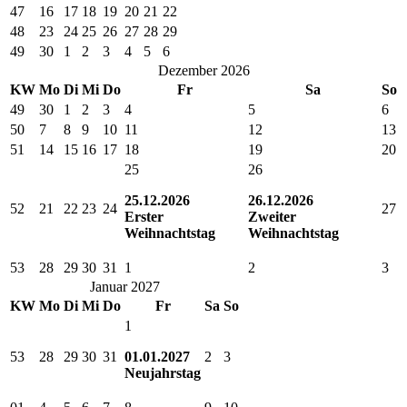
47
16
17
18
19
20
21
22
48
23
24
25
26
27
28
29
49
30
1
2
3
4
5
6
Dezember 2026
KW
Mo
Di
Mi
Do
Fr
Sa
So
49
30
1
2
3
4
5
6
50
7
8
9
10
11
12
13
51
14
15
16
17
18
19
20
25
26
25.12.2026
26.12.2026
52
21
22
23
24
27
Erster
Zweiter
Weihnachtstag
Weihnachtstag
53
28
29
30
31
1
2
3
Januar 2027
KW
Mo
Di
Mi
Do
Fr
Sa
So
1
53
28
29
30
31
01.01.2027
2
3
Neujahrstag