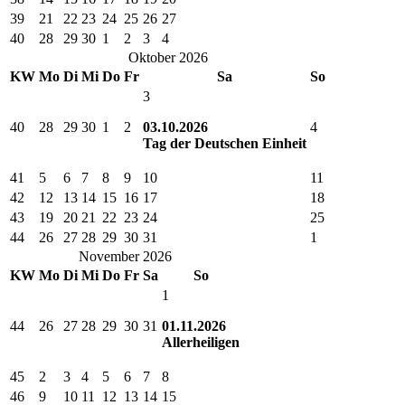
39
21
22
23
24
25
26
27
40
28
29
30
1
2
3
4
Oktober 2026
KW
Mo
Di
Mi
Do
Fr
Sa
So
3
40
28
29
30
1
2
03.10.2026
4
Tag der Deutschen Einheit
41
5
6
7
8
9
10
11
42
12
13
14
15
16
17
18
43
19
20
21
22
23
24
25
44
26
27
28
29
30
31
1
November 2026
KW
Mo
Di
Mi
Do
Fr
Sa
So
1
44
26
27
28
29
30
31
01.11.2026
Allerheiligen
45
2
3
4
5
6
7
8
46
9
10
11
12
13
14
15