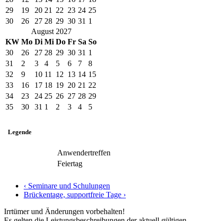
29
19
20
21
22
23
24
25
30
26
27
28
29
30
31
1
August 2027
KW
Mo
Di
Mi
Do
Fr
Sa
So
30
26
27
28
29
30
31
1
31
2
3
4
5
6
7
8
32
9
10
11
12
13
14
15
33
16
17
18
19
20
21
22
34
23
24
25
26
27
28
29
35
30
31
1
2
3
4
5
Legende
Anwendertreffen
Feiertag
‹ Seminare und Schulungen
Brückentage, supportfreie Tage ›
Irrtümer und Änderungen vorbehalten!
Es gelten die Leistungsbeschreibungen der aktuell gültigen