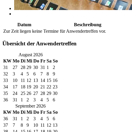
Datum
Beschreibung
Zur Zeit liegen keine Termine für Anwendertreffen vor.
Übersicht der Anwendertreffen
August 2026
KW
Mo
Di
Mi
Do
Fr
Sa
So
31
27
28
29
30
31
1
2
32
3
4
5
6
7
8
9
33
10
11
12
13
14
15
16
34
17
18
19
20
21
22
23
35
24
25
26
27
28
29
30
36
31
1
2
3
4
5
6
September 2026
KW
Mo
Di
Mi
Do
Fr
Sa
So
36
31
1
2
3
4
5
6
37
7
8
9
10
11
12
13
38
14
15
16
17
18
19
20