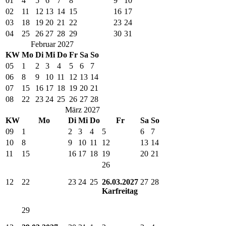
01
4
5
6
7
8
9
10
02
11
12
13
14
15
16
17
03
18
19
20
21
22
23
24
04
25
26
27
28
29
30
31
Februar 2027
KW
Mo
Di
Mi
Do
Fr
Sa
So
05
1
2
3
4
5
6
7
06
8
9
10
11
12
13
14
07
15
16
17
18
19
20
21
08
22
23
24
25
26
27
28
März 2027
KW
Mo
Di
Mi
Do
Fr
Sa
So
09
1
2
3
4
5
6
7
10
8
9
10
11
12
13
14
11
15
16
17
18
19
20
21
26
12
22
23
24
25
26.03.2027
27
28
Karfreitag
29