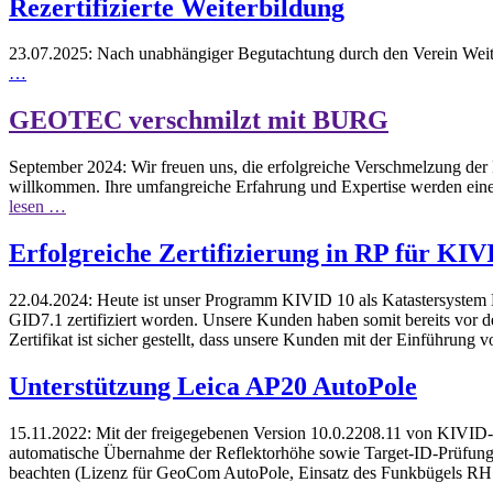
Rezertifizierte Weiterbildung
23.07.2025:
Nach unabhängiger Begutachtung durch den Verein Weiterb
…
GEOTEC verschmilzt mit BURG
September 2024:
Wir freuen uns, die erfolgreiche Verschmelzung d
willkommen. Ihre umfangreiche Erfahrung und Expertise werden eine 
lesen …
Erfolgreiche Zertifizierung in RP für KI
22.04.2024:
Heute ist unser Programm KIVID 10 als Katastersystem
GID7.1 zertifiziert worden. Unsere Kunden haben somit bereits vor de
Zertifikat ist sicher gestellt, dass unsere Kunden mit der Einführu
Unterstützung Leica AP20 AutoPole
15.11.2022:
Mit der freigegebenen Version 10.0.2208.11 von KIVID
automatische Übernahme der Reflektorhöhe sowie Target-ID-Prüfung. D
beachten (Lizenz für GeoCom AutoPole, Einsatz des Funkbügels RH18,