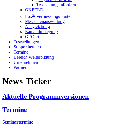
Teststellung anfordern
GKFELD
®
frox
Vermessungs-
Suite
Messdaten­auswertung
Ausgleichung
Bauland­umlegung
GEOart
Teststellungen
Supportbereich
Termine
Bereich Weiterbildung
Unternehmen
Partner
News-Ticker
Aktuelle Programmversionen
Termine
Seminartermine