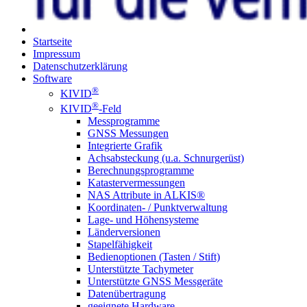
Startseite
Impressum
Datenschutz­erklärung
Software
®
KIVID
®
KIVID
-Feld
Mess­programme
GNSS Messungen
Integrierte Grafik
Achsab­steckung (u.a. Schnurgerüst)
Berechnungs­programme
Kataster­vermessungen
NAS Attribute in ALKIS®
Koordinaten- / Punkt­verwaltung
Lage- und
Höhensysteme
Länder­versionen
Stapel­fähigkeit
Bedien­optionen (Tasten / Stift)
Unterstützte Tachymeter
Unterstützte GNSS Messgeräte
Daten­übertragung
geeignete Hardware