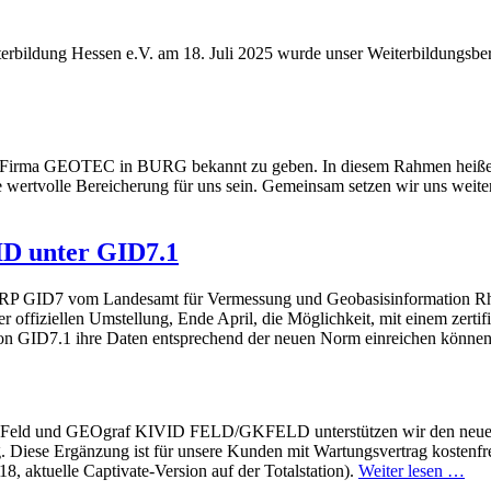
ildung Hessen e.V. am 18. Juli 2025 wurde unser Weiterbildungsbereic
er Firma GEOTEC in BURG bekannt zu geben. In diesem Rahmen heißen
wertvolle Bereicherung für uns sein. Gemeinsam setzen wir uns weite
VID unter GID7.1
 RP GID7 vom Landesamt für Vermessung und Geobasisinformation Rhe
r offiziellen Umstellung, Ende April, die Möglichkeit, mit einem zerti
ng von GID7.1 ihre Daten entsprechend der neuen Norm einreichen könne
-Feld und GEOgraf KIVID FELD/GKFELD unterstützen wir den neuen L
iese Ergänzung ist für unsere Kunden mit Wartungsvertrag kostenfrei.
 aktuelle Captivate-Version auf der Totalstation).
Weiter lesen …