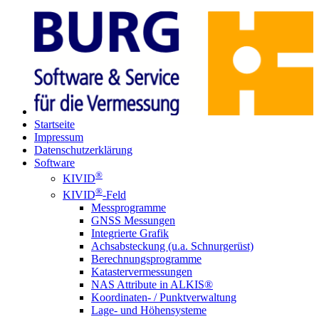
Startseite
Impressum
Datenschutz­erklärung
Software
®
KIVID
®
KIVID
-Feld
Mess­programme
GNSS Messungen
Integrierte Grafik
Achsab­steckung (u.a. Schnurgerüst)
Berechnungs­programme
Kataster­vermessungen
NAS Attribute in ALKIS®
Koordinaten- / Punkt­verwaltung
Lage- und
Höhensysteme