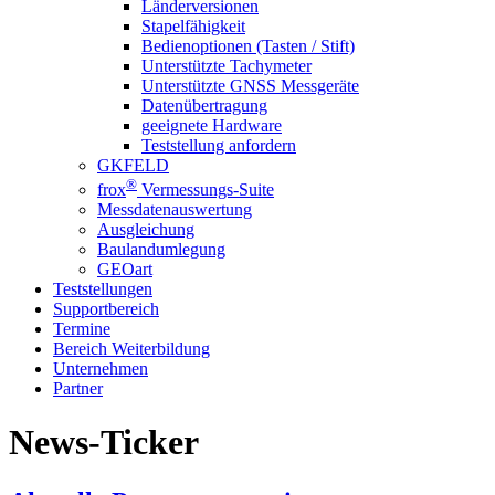
Länder­versionen
Stapel­fähigkeit
Bedien­optionen (Tasten / Stift)
Unterstützte Tachymeter
Unterstützte GNSS Messgeräte
Daten­übertragung
geeignete Hardware
Teststellung anfordern
GKFELD
®
frox
Vermessungs-
Suite
Messdaten­auswertung
Ausgleichung
Bauland­umlegung
GEOart
Teststellungen
Supportbereich
Termine
Bereich Weiterbildung
Unternehmen
Partner
News-Ticker